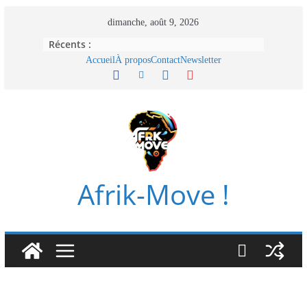
Passer
dimanche, août 9, 2026
au
Récents :
contenu
Accueil
À propos
Contact
Newsletter
Afrik-Move !