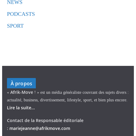
NEWS
PODCASTS
SPORT
À propos
Afrik-Move
«
! » est un média généraliste couvrant des sujets divers :
actualité, business, divertissement, lifestyle, sport, et bien plus encore.
Lire la suite...
Contact de la Responsable éditoriale
:
mariejeann
e
@afrikmove.com