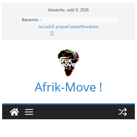
Passer
dimanche, août 9, 2026
au
Récents :
contenu
Accueil
À propos
Contact
Newsletter
Afrik-Move !