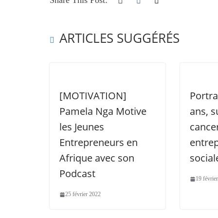
Share This Post:
ARTICLES SUGGÉRÉS
[MOTIVATION]
Portra
Pamela Nga Motive
ans, s
les Jeunes
cancer
Entrepreneurs en
entre
Afrique avec son
social
Podcast
19 févrie
25 février 2022