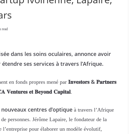
ars
n read
lisée dans les soins oculaires, annonce avoir
 étendre ses services à travers l’Afrique.
𝐈𝐧𝐯𝐞𝐬𝐭𝐨𝐫𝐬 & 𝐏𝐚𝐫𝐭𝐧𝐞𝐫𝐬
ment en fonds propres mené par
 𝐕𝐞𝐧𝐭𝐮𝐫𝐞𝐬 𝐞𝐭 𝐁𝐞𝐲𝐨𝐧𝐝 𝐂𝐚𝐩𝐢𝐭𝐚𝐥
.
 nouveaux centres d’optique
à travers l’Afrique
n de personnes. Jérôme Lapaire, le fondateur de la
de l’entreprise pour élaborer un modèle évolutif,