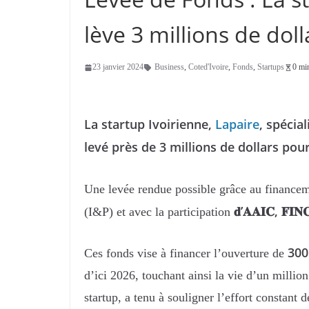
lève 3 millions de doll
23 janvier 2024
Business
,
Coted'Ivoire
,
Fonds
,
Startups
0 mi
La startup Ivoirienne,
Lapaire
, spécia
levé près de 3 millions de dollars pour
Une levée rendue possible grâce au finance
𝐝’𝐀𝐀𝐈𝐂, 𝐅𝐈𝐍𝐂𝐀
(I&P) et avec la participation
300
Ces fonds vise à financer l’ouverture de
d’ici 2026, touchant ainsi la vie d’un millio
startup, a tenu à souligner l’effort constant 