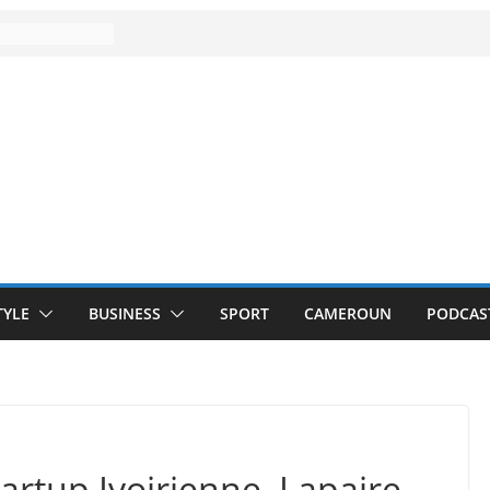
TYLE
BUSINESS
SPORT
CAMEROUN
PODCAS
artup Ivoirienne, Lapaire,