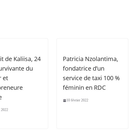
it de Kaliisa, 24
Patricia Nzolantima,
urvivante du
fondatrice d’un
 et
service de taxi 100 %
preneure
féminin en RDC
e
10 février 2022
r 2022