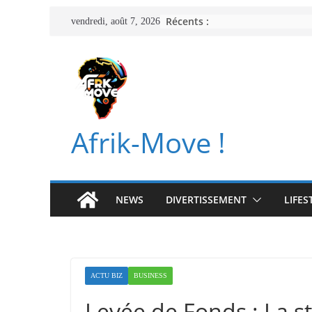
Passer
Récents :
vendredi, août 7, 2026
au
contenu
Afrik-Move !
NEWS
DIVERTISSEMENT
LIFES
ACTU BIZ
BUSINESS
Levée de Fonds : La st