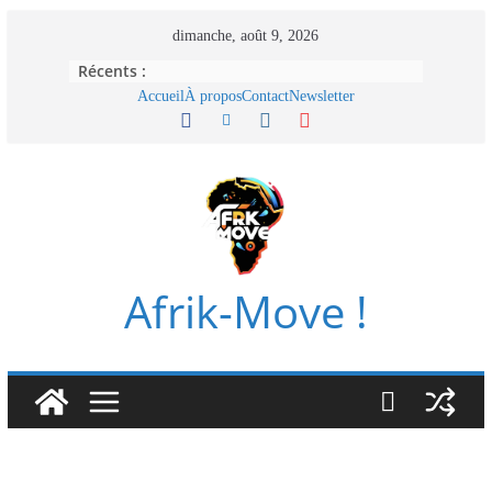
Passer
dimanche, août 9, 2026
au
Récents :
contenu
Accueil
À propos
Contact
Newsletter
Afrik-Move !