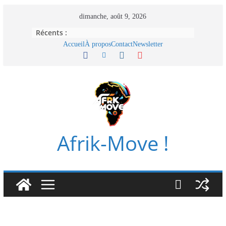
Passer
dimanche, août 9, 2026
au
Récents :
contenu
Accueil
À propos
Contact
Newsletter
Afrik-Move !