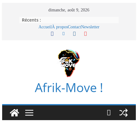
Passer
dimanche, août 9, 2026
au
Récents :
contenu
Accueil
À propos
Contact
Newsletter
Afrik-Move !