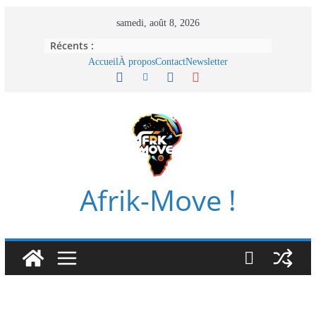
Passer
samedi, août 8, 2026
au
Récents :
contenu
Accueil
À propos
Contact
Newsletter
Afrik-Move !