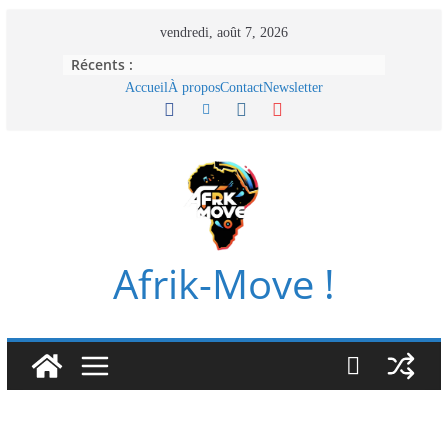
Passer
vendredi, août 7, 2026
au
Récents :
contenu
Accueil
À propos
Contact
Newsletter
Afrik-Move !