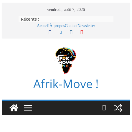
Passer
vendredi, août 7, 2026
au
Récents :
contenu
Accueil
À propos
Contact
Newsletter
Afrik-Move !