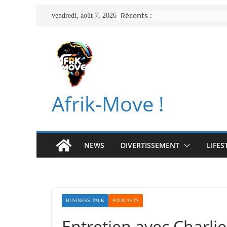
Passer
Récents :
vendredi, août 7, 2026
au
contenu
Afrik-Move !
NEWS
DIVERTISSEMENT
LIFES
BUSINESS TALK
PODCASTS
Entretien avec Charl