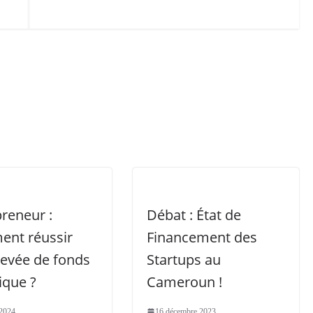
reneur :
Débat : État de
nt réussir
Financement des
levée de fonds
Startups au
ique ?
Cameroun !
 2024
16 décembre 2023