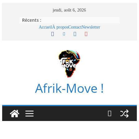
Passer
jeudi, août 6, 2026
au
Récents :
contenu
Accueil
À propos
Contact
Newsletter
Afrik-Move !