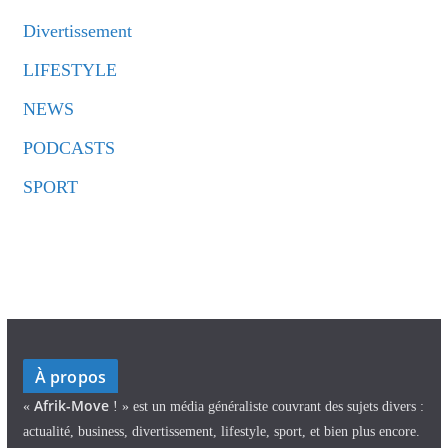
Divertissement
LIFESTYLE
NEWS
PODCASTS
SPORT
À propos
Afrik-Move
«
! » est un média généraliste couvrant des sujets divers :
actualité, business, divertissement, lifestyle, sport, et bien plus encore.