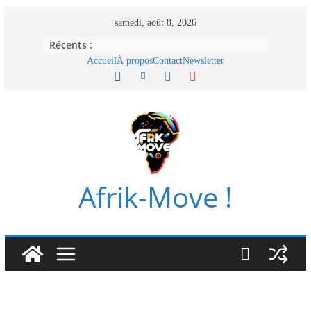
Passer
samedi, août 8, 2026
au
Récents :
contenu
Accueil
À propos
Contact
Newsletter
Afrik-Move !