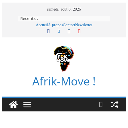
Passer
samedi, août 8, 2026
au
Récents :
contenu
Accueil
À propos
Contact
Newsletter
Afrik-Move !