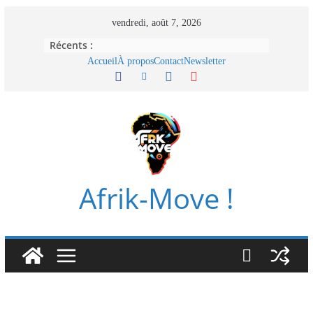
Passer
vendredi, août 7, 2026
au
Récents :
contenu
Accueil
À propos
Contact
Newsletter
Afrik-Move !