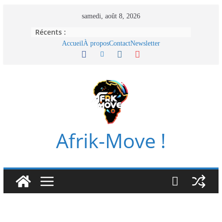
Passer
samedi, août 8, 2026
au
Récents :
contenu
Accueil
À propos
Contact
Newsletter
Afrik-Move !