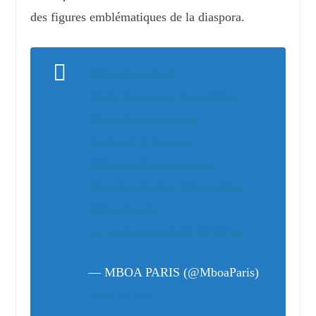
des figures emblématiques de la diaspora.
#MboaParis2025
#NdopToImpress
#GalaMboa
#FiertéCamerounaise
#CultureEtÉlégance
#DiasporaCamerounaise
#AfroLeadership
#MboaVibes
#MboaFamily
pic.twitter.com/A8N4lYETVn
— MBOA PARIS (@MboaParis)
May 30, 2025