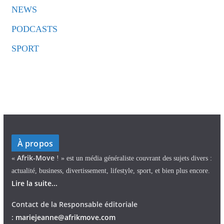
NEWS
PODCASTS
SPORT
À propos
Afrik-Move
«
! » est un média généraliste couvrant des sujets divers :
actualité, business, divertissement, lifestyle, sport, et bien plus encore.
Lire la suite...
Contact de la Responsable éditoriale
:
mariejeann
e
@afrikmove.com