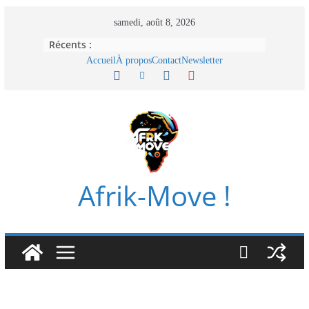
Passer
samedi, août 8, 2026
au
Récents :
contenu
Accueil
À propos
Contact
Newsletter
Afrik-Move !