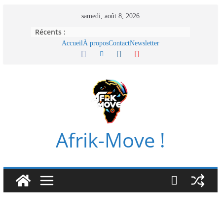
Passer
samedi, août 8, 2026
au
Récents :
contenu
Accueil
À propos
Contact
Newsletter
Afrik-Move !