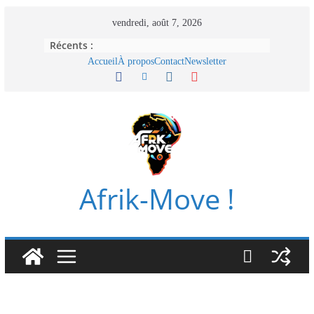
Passer
vendredi, août 7, 2026
au
Récents :
contenu
Accueil
À propos
Contact
Newsletter
Afrik-Move !