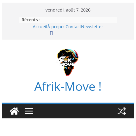
Passer
vendredi, août 7, 2026
au
Récents :
contenu
Accueil
À propos
Contact
Newsletter
Afrik-Move !