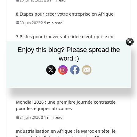
20 juillet 2023
9 min read
8 Étapes pour créer votre entreprise en Afrique
30 juin 2022
9 min read
7 Pistes pour trouver votre idée d’entreprise en
Afrique
Enjoy this blog? Please spread the
15 juin 2022
8 min read
word :)
The Polygamist : la série sud-africaine qui cartone
sur Netflix
24 juin 2026
5 min read
Mondial 2026 : une première journée contrastée
pour les équipes africaines
21 juin 2026
1 min read
Industrialisation en Afrique : le Maroc en tête, le