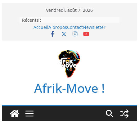
Passer
vendredi, août 7, 2026
au
Récents :
contenu
Accueil
À propos
Contact
Newsletter
Afrik-Move !