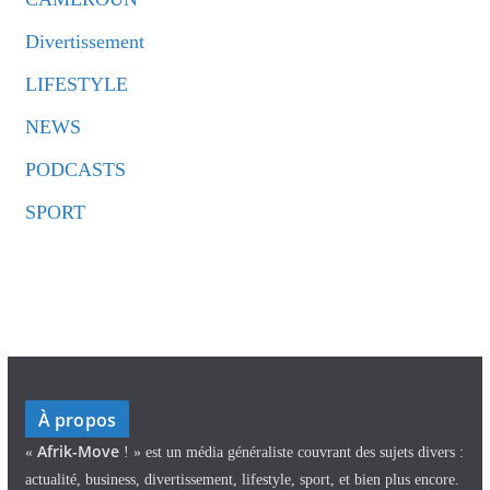
Divertissement
LIFESTYLE
NEWS
PODCASTS
SPORT
À propos
Afrik-Move
«
! » est un média généraliste couvrant des sujets divers :
actualité, business, divertissement, lifestyle, sport, et bien plus encore.