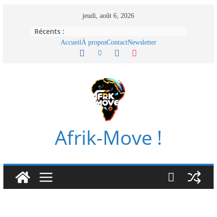
Passer
jeudi, août 6, 2026
au
Récents :
contenu
Accueil
À propos
Contact
Newsletter
Afrik-Move !