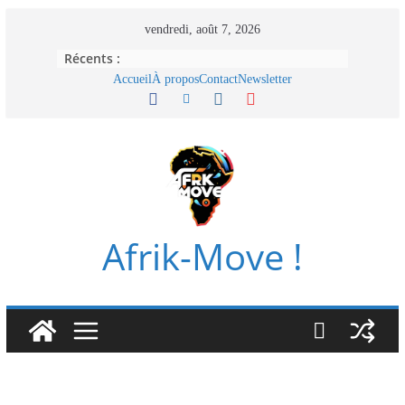
Passer
vendredi, août 7, 2026
au
Récents :
contenu
Accueil
À propos
Contact
Newsletter
Afrik-Move !