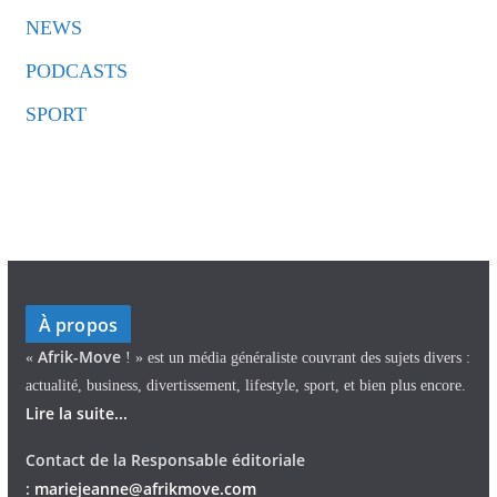
NEWS
PODCASTS
SPORT
À propos
Afrik-Move
«
! » est un média généraliste couvrant des sujets divers :
actualité, business, divertissement, lifestyle, sport, et bien plus encore.
Lire la suite...
Contact de la Responsable éditoriale
:
mariejeann
e
@afrikmove.com