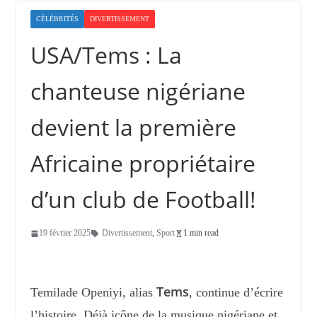
CÉLÉBRITÉS
DIVERTISSEMENT
USA/Tems : La
chanteuse nigériane
devient la première
Africaine propriétaire
d’un club de Football!
19 février 2025
Divertissement
,
Sport
1 min read
Tems
Temilade Openiyi, alias
, continue d’écrire
l’histoire. Déjà icône de la musique nigériane et