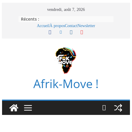
Passer
vendredi, août 7, 2026
au
Récents :
contenu
Accueil
À propos
Contact
Newsletter
Afrik-Move !