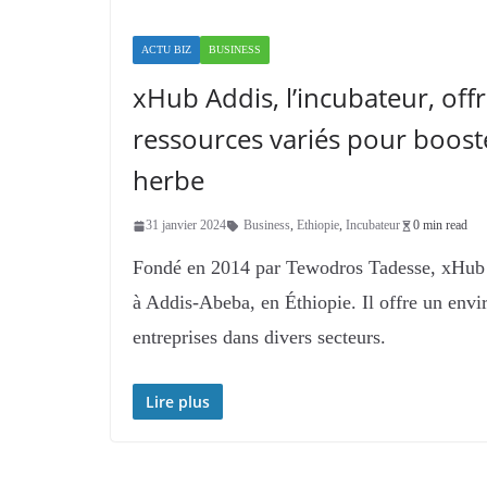
ACTU BIZ
BUSINESS
xHub Addis, l’incubateur, offr
ressources variés pour boost
herbe
31 janvier 2024
Business
,
Ethiopie
,
Incubateur
0 min read
Fondé en 2014 par Tewodros Tadesse, xHub Ad
à Addis-Abeba, en Éthiopie. Il offre un env
entreprises dans divers secteurs.
Lire plus