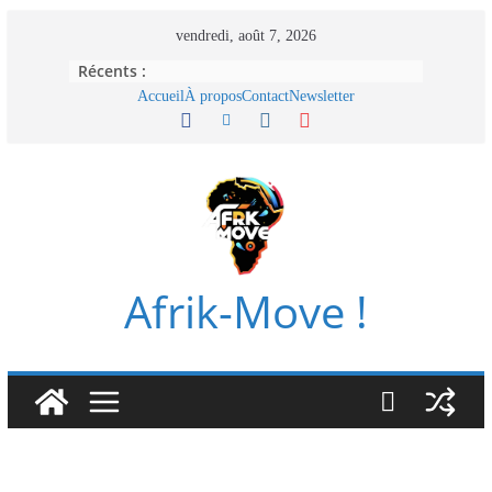
Passer
vendredi, août 7, 2026
au
Récents :
contenu
Accueil
À propos
Contact
Newsletter
Afrik-Move !