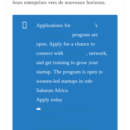
leurs entreprises vers de nouveaux horizons.
Applications for
@IFC_org
's
#SheWinsAfrica
program are
open. Apply for a chance to
connect with
#investors
, network,
and get training to grow your
startup. The program is open to
women-led startups in sub-
Saharan Africa.
Apply today
➡️
https://t.co/hDWfwavr0X
#IFCGender
https://t.co/yguHX5EomW