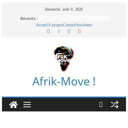
Passer
dimanche, août 9, 2026
au
Récents :
contenu
Accueil
À propos
Contact
Newsletter
Afrik-Move !