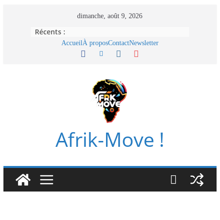
Passer
dimanche, août 9, 2026
au
Récents :
contenu
Accueil
À propos
Contact
Newsletter
Afrik-Move !