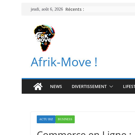
Passer
Récents :
jeudi, août 6, 2026
au
contenu
Afrik-Move !
NEWS
DIVERTISSEMENT
LIFES
ACTU BIZ
BUSINESS
Commerce en Ligne : 