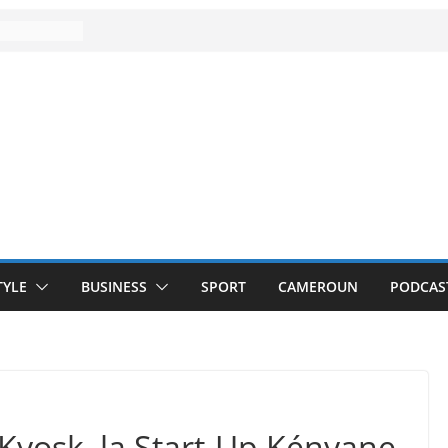
TYLE
BUSINESS
SPORT
CAMEROUN
PODCAS
Kyosk, la Start-Up Kényane