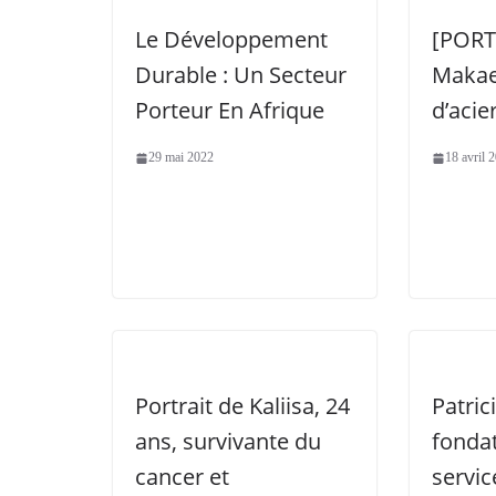
Le Développement
[PORT
Durable : Un Secteur
Makae
Porteur En Afrique
d’acie
29 mai 2022
18 avril 
Portrait de Kaliisa, 24
Patric
ans, survivante du
fondat
cancer et
servic