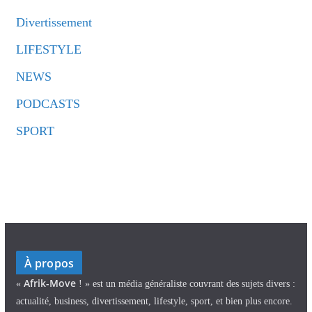
Divertissement
LIFESTYLE
NEWS
PODCASTS
SPORT
À propos
Afrik-Move
«
! » est un média généraliste couvrant des sujets divers :
actualité, business, divertissement, lifestyle, sport, et bien plus encore.