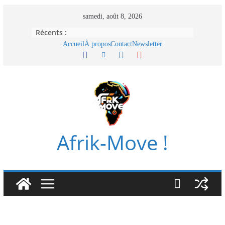
Passer
samedi, août 8, 2026
au
Récents :
contenu
Accueil
À propos
Contact
Newsletter
Afrik-Move !