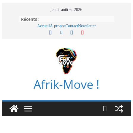
Passer
jeudi, août 6, 2026
au
Récents :
contenu
Accueil
À propos
Contact
Newsletter
Afrik-Move !