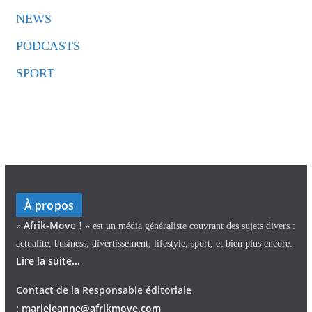
NEWS
PODCASTS
SPORT
À propos
Afrik-Move
«
! » est un média généraliste couvrant des sujets divers :
actualité, business, divertissement, lifestyle, sport, et bien plus encore.
Lire la suite...
Contact de la Responsable éditoriale
:
mariejeann
e
@afrikmove.com