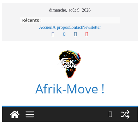
Passer
dimanche, août 9, 2026
au
Récents :
contenu
Accueil
À propos
Contact
Newsletter
Afrik-Move !