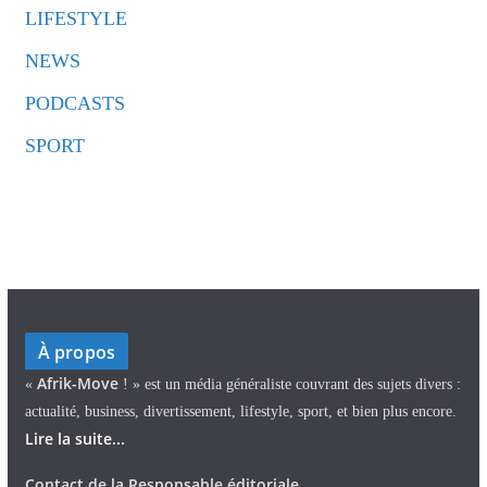
LIFESTYLE
NEWS
PODCASTS
SPORT
À propos
Afrik-Move
«
! » est un média généraliste couvrant des sujets divers :
actualité, business, divertissement, lifestyle, sport, et bien plus encore.
Lire la suite...
Contact de la Responsable éditoriale