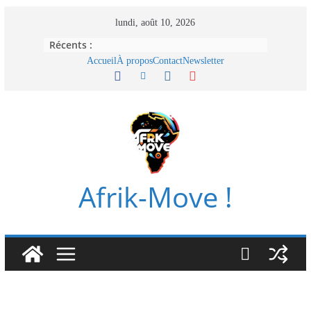
Passer
lundi, août 10, 2026
au
Récents :
contenu
Accueil
À propos
Contact
Newsletter
Afrik-Move !