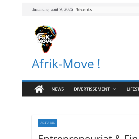
Passer
Récents :
dimanche, août 9, 2026
au
contenu
Afrik-Move !
NEWS
DIVERTISSEMENT
LIFES
ACTU BIZ
Entrepreneuriat & Fi