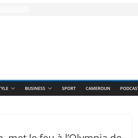
TYLE
BUSINESS
SPORT
CAMEROUN
PODCAS
ien, met le feu à l’Olympia de