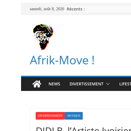
Passer
Récents :
samedi, août 8, 2026
au
contenu
Afrik-Move !
NEWS
DIVERTISSEMENT
LIFES
DIVERTISSEMENT
MUSIQUE
DIDI B, l’Artiste Ivoir