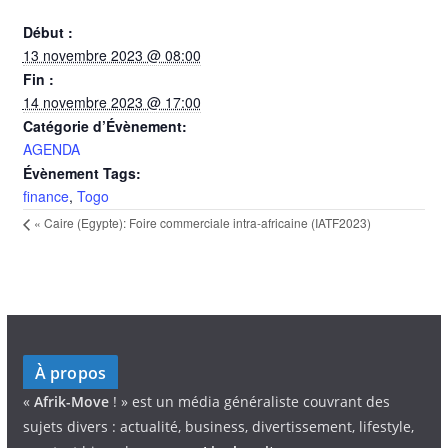
Début :
13 novembre 2023 @ 08:00
Fin :
14 novembre 2023 @ 17:00
Catégorie d’Évènement:
AGENDA
Évènement Tags:
finance
,
Togo
«
Caire (Egypte): Foire commerciale intra-africaine (IATF2023)
À propos
«
Afrik-Move
! » est un média généraliste couvrant des
sujets divers : actualité, business, divertissement, lifestyle,