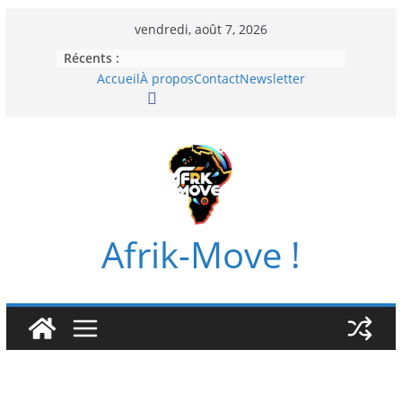
Passer
vendredi, août 7, 2026
au
Récents :
contenu
Accueil
À propos
Contact
Newsletter
Afrik-Move !